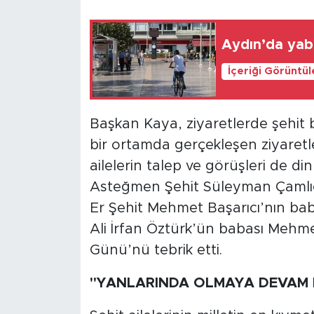
Aydın’da yaba
İçeriği Görüntü
Başkan Kaya, ziyaretlerde şehit b
bir ortamda gerçekleşen ziyaretler
ailelerin talep ve görüşleri de di
Asteğmen Şehit Süleyman Çamlıc
Er Şehit Mehmet Başarıcı’nın bab
Ali İrfan Öztürk’ün babası Mehme
Günü’nü tebrik etti.
"YANLARINDA OLMAYA DEVAM 