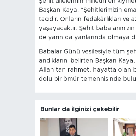
Şehit ailelerinin milletin en kıy
Başkan Kaya, “Şehitlerimizin emane
tacıdır. Onların fedakârlıkları ve 
yaşayacaktır. Şehit babalarımızın
de yarın da yanlarında olmaya de
Babalar Günü vesilesiyle tüm şeh
andıklarını belirten Başkan Kaya
Allah’tan rahmet, hayatta olan b
dolu bir ömür temennisinde bul
Bunlar da ilginizi çekebilir