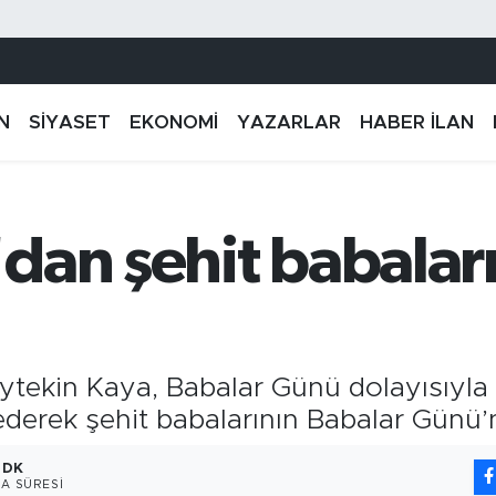
N
SİYASET
EKONOMİ
YAZARLAR
HABER İLAN
dan şehit babaları
Aytekin Kaya, Babalar Günü dolayısıyla
t ederek şehit babalarının Babalar Günü’
 DK
A SÜRESI