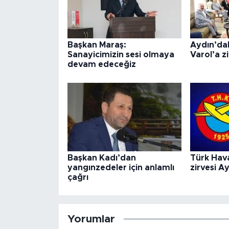
Başkan Maraş:
Aydın’dak
Sanayicimizin sesi olmaya
Varol’a z
devam edeceğiz
Başkan Kadı’dan
Türk Hav
yangınzedeler için anlamlı
zirvesi A
çağrı
Yorumlar