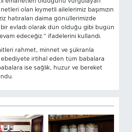
metli emanetleri olduğunu vurgulayan
tleri olan kıymetli ailelerimiz başımızın
aziz hatıraları daima gönüllerimizde
 bir evladı olarak dün olduğu gibi bugün
vam edeceğiz.” ifadelerini kullandı.
itleri rahmet, minnet ve şükranla
, ebediyete irtihal eden tüm babalara
abalara ise sağlık, huzur ve bereket
undu.