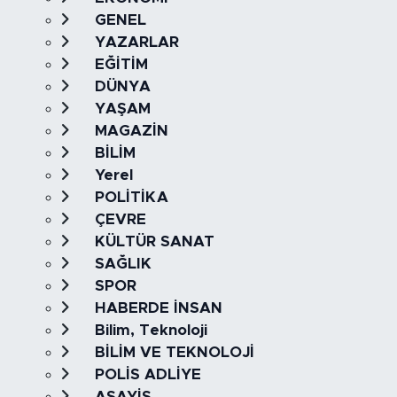
GENEL
YAZARLAR
EĞİTİM
DÜNYA
YAŞAM
MAGAZİN
BİLİM
Yerel
POLİTİKA
ÇEVRE
KÜLTÜR SANAT
SAĞLIK
SPOR
HABERDE İNSAN
Bilim, Teknoloji
BİLİM VE TEKNOLOJİ
POLİS ADLİYE
ASAYİŞ