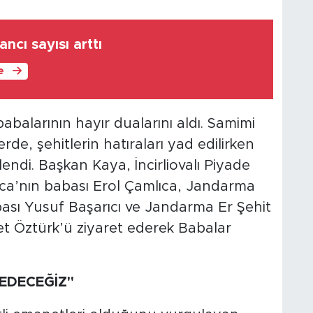
ncı sayısı arttı
le
abalarının hayır dualarını aldı. Samimi
de, şehitlerin hatıraları yad edilirken
nlendi. Başkan Kaya, İncirliovalı Piyade
a’nın babası Erol Çamlıca, Jandarma
ası Yusuf Başarıcı ve Jandarma Er Şehit
t Öztürk’ü ziyaret ederek Babalar
EDECEĞİZ"