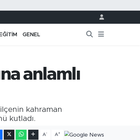
EĞİTİM
GENEL
na anlamlı
 ilçenin kahraman
nü kutladı.
-
+
A
A