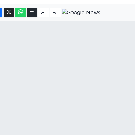
-
+
A
A