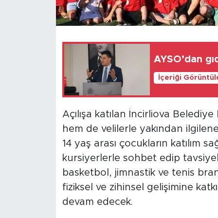
AYSO’dan gıd
İçeriği Görüntü
Açılışa katılan İncirliova Beledi
hem de velilerle yakından ilgilene
14 yaş arası çocukların katılım sa
kursiyerlerle sohbet edip tavsiy
basketbol, jimnastik ve tenis bran
fiziksel ve zihinsel gelişimine k
devam edecek.