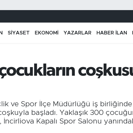
N
SİYASET
EKONOMİ
YAZARLAR
HABER İLAN
çocukların coşkus
çlik ve Spor İlçe Müdürlüğü iş birliğind
 coşkuyla başladı. Yaklaşık 300 çocuğun
ni, İncirliova Kapalı Spor Salonu yanınd