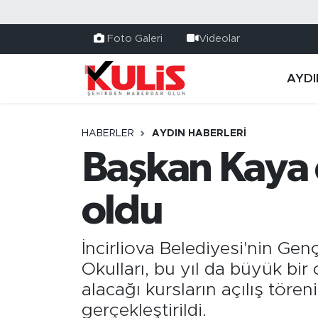
Foto Galeri
Videolar
AYDI
HABERLER
AYDIN HABERLERI
Başkan Kaya 
oldu
İncirliova Belediyesi'nin Gen
Okulları, bu yıl da büyük bir
alacağı kursların açılış töre
gerçekleştirildi.