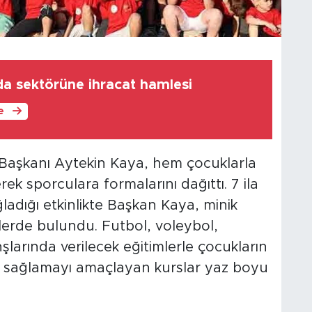
a sektörüne ihracat hamlesi
le
ye Başkanı Aytekin Kaya, hem çocuklarla
rek sporculara formalarını dağıttı. 7 ila
ğladığı etkinlikte Başkan Kaya, minik
elerde bulundu. Futbol, voleybol,
şlarında verilecek eğitimlerle çocukların
atkı sağlamayı amaçlayan kurslar yaz boyu