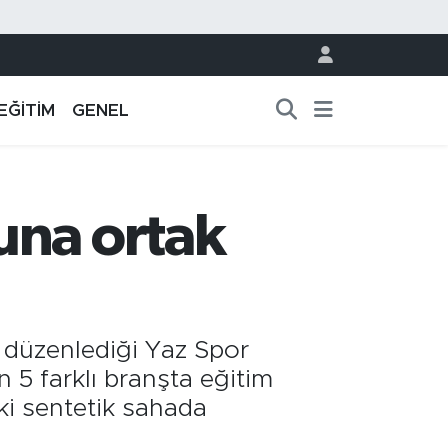
EĞİTİM
GENEL
una ortak
e düzenlediği Yaz Spor
 5 farklı branşta eğitim
aki sentetik sahada