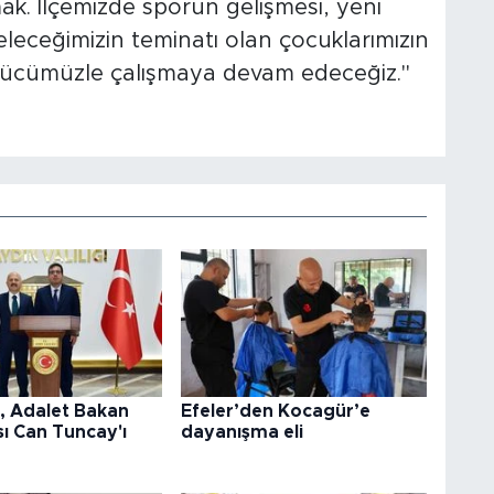
ak. İlçemizde sporun gelişmesi, yeni
eleceğimizin teminatı olan çocuklarımızın
r gücümüzle çalışmaya devam edeceğiz."
l, Adalet Bakan
Efeler’den Kocagür’e
ı Can Tuncay'ı
dayanışma eli