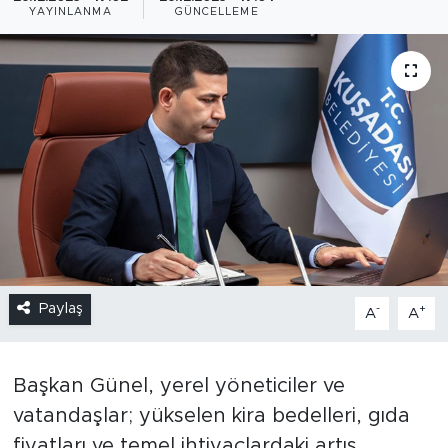
YAYINLANMA
GÜNCELLEME
Paylaş
-
+
A
A
Başkan Günel, yerel yöneticiler ve
vatandaşlar; yükselen kira bedelleri, gıda
fiyatları ve temel ihtiyaçlardaki artış