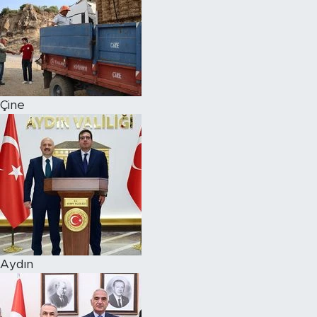
Çine
Aydın