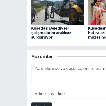
Kuşadası Belediyesi
Kuşadası
çalışmalarını aralıksız
hatıralar
sürdürüyor
müzesind
Yorumlar