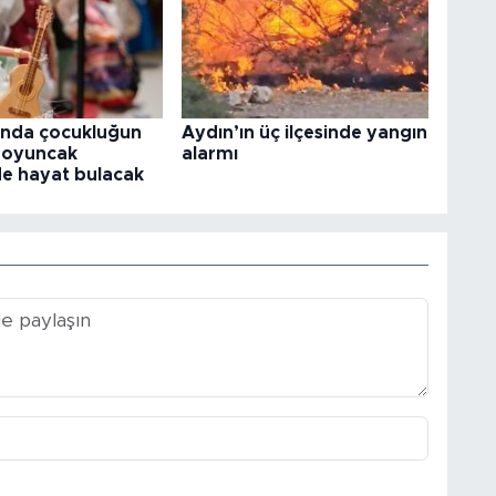
'nda çocukluğun
Aydın’ın üç ilçesinde yangın
ı oyuncak
alarmı
e hayat bulacak