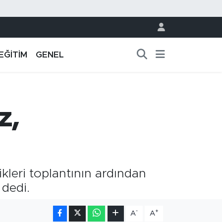
EĞİTİM
GENEL
z,
kleri toplantının ardından
 dedi.
-
+
A
A