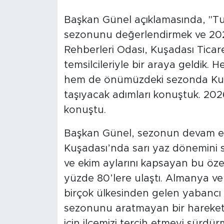
Başkan Günel açıklamasında, "Tu
sezonunu değerlendirmek ve 2026 
Rehberleri Odası, Kuşadası Ticaret
temsilcileriyle bir araya geldik. 
hem de önümüzdeki sezonda Kuşad
taşıyacak adımları konuştuk. 20
konuştu.
Başkan Günel, sezonun devam ede
Kuşadası’nda sarı yaz dönemini s
ve ekim aylarını kapsayan bu özel
yüzde 80’lere ulaştı. Almanya ve
birçok ülkesinden gelen yabancı t
sezonunu aratmayan bir hareketlili
için ilçemizi tercih etmeyi sürdürm