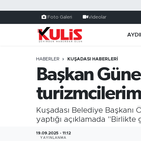
Foto Galeri
Videolar
AYDI
HABERLER
KUŞADASI HABERLERI
Başkan Günel
turizmcilerim
Kuşadası Belediye Başkanı Öm
yaptığı açıklamada "Birlikte 
19.09.2025 - 11:12
YAYINLANMA