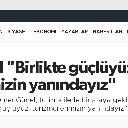
N
SİYASET
EKONOMİ
YAZARLAR
HABER İLAN
 "Birlikte güçlüyü
izin yanındayız"
er Günel, turizmcilerle bir araya geldi
güçlüyüz, turizmcilerimizin yanındayız"