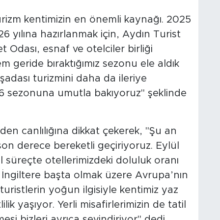
rizm kentimizin en önemli kaynağı. 2025
yılına hazırlanmak için, Aydın Turist
 Odası, esnaf ve otelciler birliği
Hem geride bıraktığımız sezonu ele aldık
ası turizmini daha da ileriye
26 sezonuna umutla bakıyoruz" şeklinde
n canlılığına dikkat çekerek, "Şu an
on derece bereketli geçiriyoruz. Eylül
 süreçte otellerimizdeki doluluk oranı
 İngiltere başta olmak üzere Avrupa’nın
uristlerin yoğun ilgisiyle kentimiz yaz
k yaşıyor. Yerli misafirlerimizin de tatil
esi bizleri ayrıca sevindiriyor" dedi.