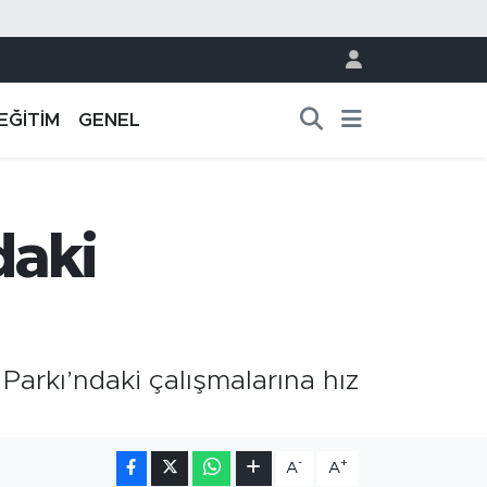
EĞİTİM
GENEL
daki
Parkı’ndaki çalışmalarına hız
-
+
A
A