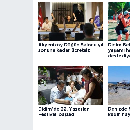
Akyeniköy Düğün Salonu yıl
Didim Bel
sonuna kadar ücretsiz
yaşamı h
destekliy
Didim’de 22. Yazarlar
Denizde f
Festivali başladı
kadın hay