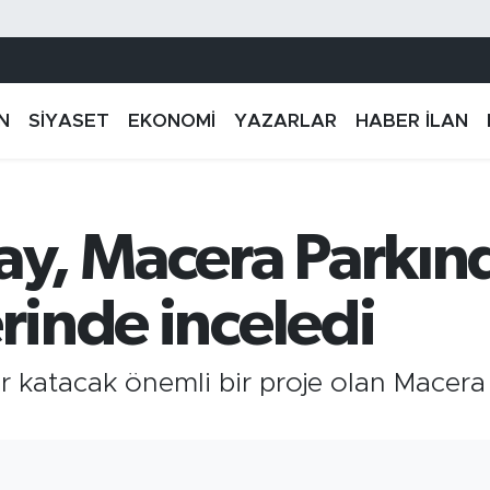
N
SİYASET
EKONOMİ
YAZARLAR
HABER İLAN
y, Macera Parkın
erinde inceledi
r katacak önemli bir proje olan Macera 