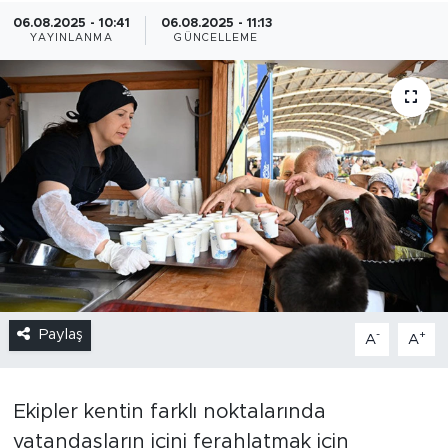
06.08.2025 - 10:41
06.08.2025 - 11:13
YAYINLANMA
GÜNCELLEME
Paylaş
-
+
A
A
Ekipler kentin farklı noktalarında
vatandaşların içini ferahlatmak için