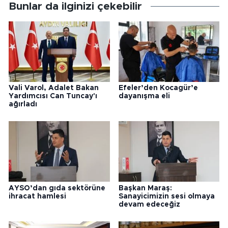
Bunlar da ilginizi çekebilir
Vali Varol, Adalet Bakan
Efeler’den Kocagür’e
Yardımcısı Can Tuncay'ı
dayanışma eli
ağırladı
AYSO’dan gıda sektörüne
Başkan Maraş:
ihracat hamlesi
Sanayicimizin sesi olmaya
devam edeceğiz