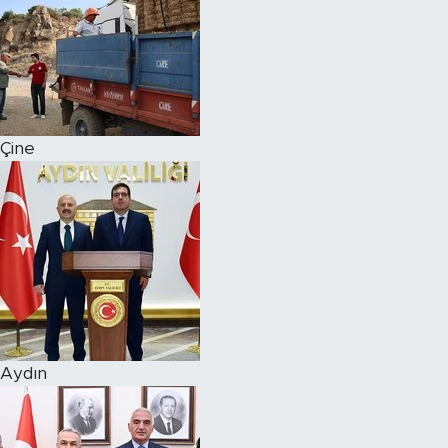
Çine
Aydın