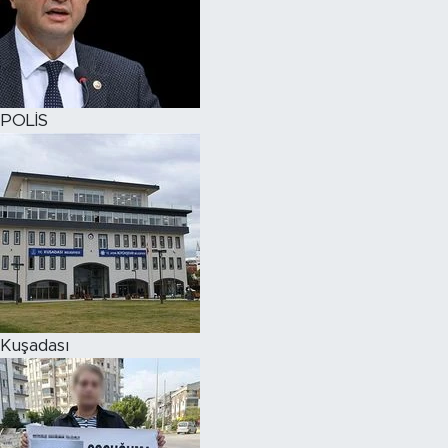
POLİS
Kuşadası