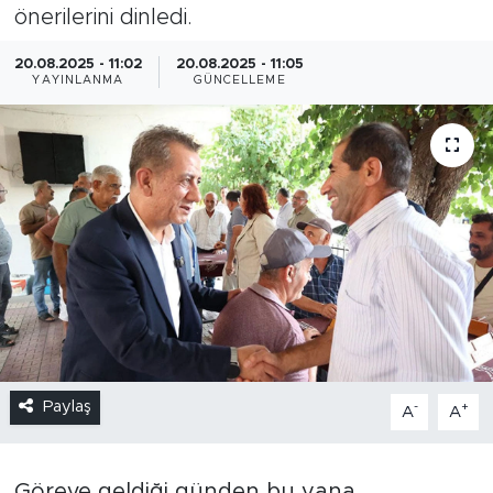
önerilerini dinledi.
20.08.2025 - 11:02
20.08.2025 - 11:05
YAYINLANMA
GÜNCELLEME
Paylaş
-
+
A
A
Göreve geldiği günden bu yana