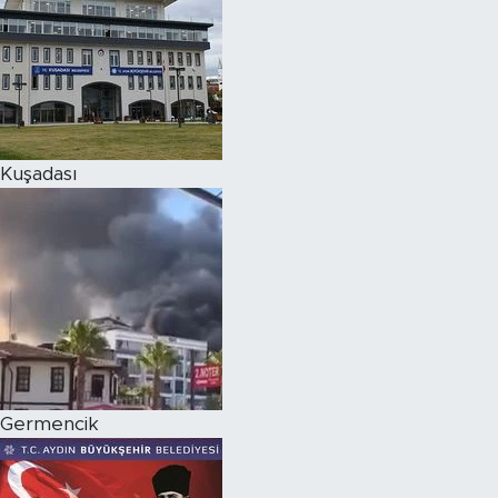
Kuşadası
Germencik