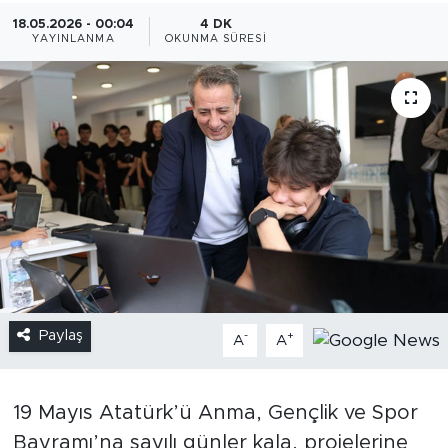
18.05.2026 - 00:04
4 DK
YAYINLANMA
OKUNMA SÜRESI
Paylaş
-
+
A
A
19 Mayıs Atatürk’ü Anma, Gençlik ve Spor
Bayramı’na sayılı günler kala, projelerine