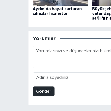
Aydın’da hayat kurtaran
Büyükşeh
cihazlar hizmette
vatandaşl
sağlığı h
Yorumlar
Gönder