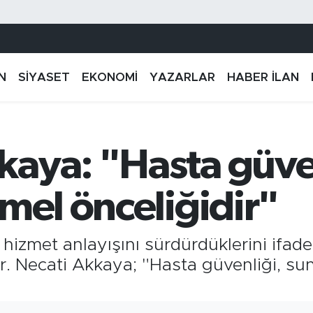
N
SİYASET
EKONOMİ
YAZARLAR
HABER İLAN
aya: "Hasta güven
mel önceliğidir"
hizmet anlayışını sürdürdüklerini ifade
. Necati Akkaya; "Hasta güvenliği, su