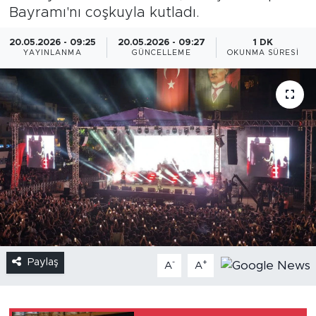
Bayramı'nı coşkuyla kutladı.
20.05.2026 - 09:25
20.05.2026 - 09:27
1 DK
YAYINLANMA
GÜNCELLEME
OKUNMA SÜRESI
Paylaş
-
+
A
A