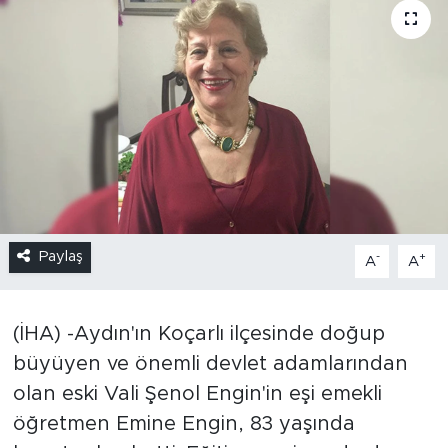
Paylaş
-
+
A
A
(İHA) -Aydın'ın Koçarlı ilçesinde doğup
büyüyen ve önemli devlet adamlarından
olan eski Vali Şenol Engin'in eşi emekli
öğretmen Emine Engin, 83 yaşında