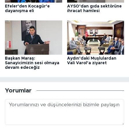
Efeler’den Kocagür’e
AYSO’dan gıda sektörüne
dayanışma eli
ihracat hamlesi
Başkan Maraş:
Aydın’daki Muşlulardan
Sanayicimizin sesi olmaya
Vali Varol’a ziyaret
devam edeceğiz
Yorumlar