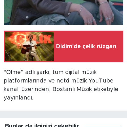
Didim'de çelik rüzgarı
“Ölme” adlı şarkı, tüm dijital müzik
platformlarında ve netd müzik YouTube
kanalı⁠ üzerinden, Bostanlı Müzik etiketiyle
yayınlandı.
Bunlar da ilginizi çekebilir