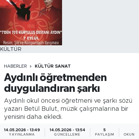
KÜLTÜR
HABERLER
KÜLTÜR SANAT
Aydınlı öğretmenden
duygulandıran şarkı
Aydınlı okul öncesi öğretmeni ve şarkı sözü
yazarı Betül Bulut, müzik çalışmalarına bir
yenisini daha ekledi.
14.05.2026 - 13:49
14.05.2026 - 13:54
5
1
YAYINLANMA
GÜNCELLEME
PAYLAŞIM
OKUNMA