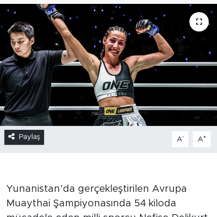
Paylaş
-
+
A
A
Yunanistan’da gerçekleştirilen Avrupa
Muaythai Şampiyonasında 54 kiloda