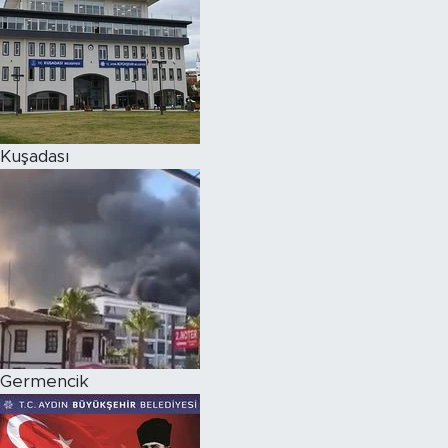
Kuşadası
Germencik