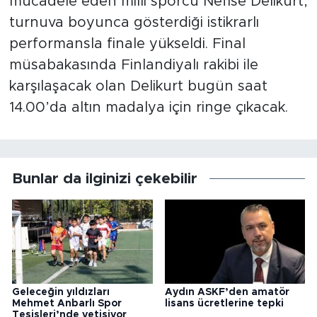
mücadele eden milli sporcu Nefise Delikurt,
turnuva boyunca gösterdiği istikrarlı
performansla finale yükseldi. Final
müsabakasında Finlandiyalı rakibi ile
karşılaşacak olan Delikurt bugün saat
14.00’da altın madalya için ringe çıkacak.
Bunlar da ilginizi çekebilir
Geleceğin yıldızları
Aydın ASKF’den amatör
Mehmet Anbarlı Spor
lisans ücretlerine tepki
Tesisleri’nde yetişiyor