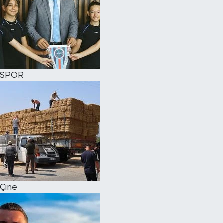
SPOR
Çine