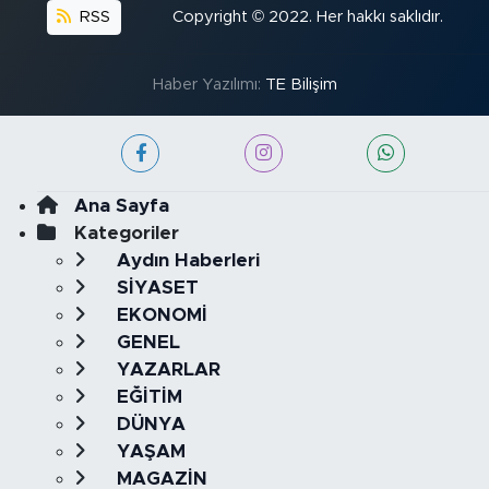
RSS
Copyright © 2022. Her hakkı saklıdır.
Haber Yazılımı:
TE Bilişim
Ana Sayfa
Kategoriler
Aydın Haberleri
SİYASET
EKONOMİ
GENEL
YAZARLAR
EĞİTİM
DÜNYA
YAŞAM
MAGAZİN