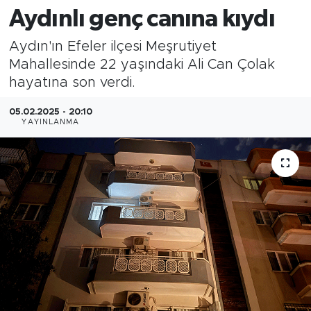
Aydınlı genç canına kıydı
Aydın'ın Efeler ilçesi Meşrutiyet
Mahallesinde 22 yaşındaki Ali Can Çolak
hayatına son verdi.
05.02.2025 - 20:10
YAYINLANMA