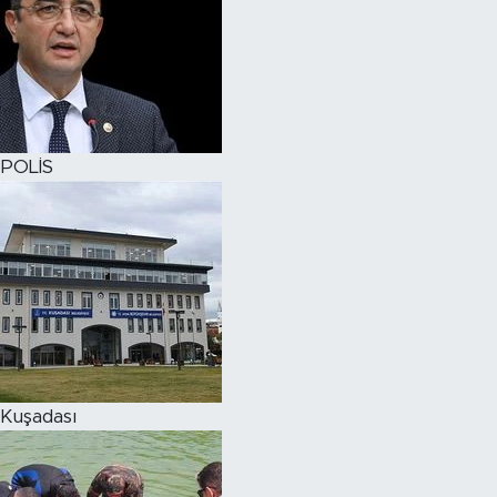
POLİS
Kuşadası