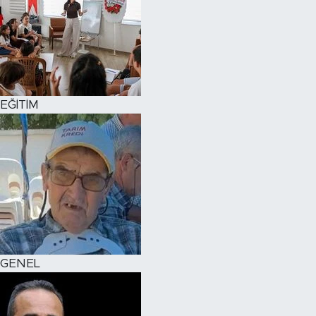
EĞİTİM
GENEL