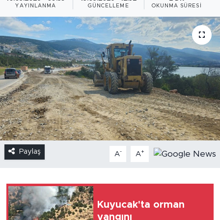
YAYINLANMA
GÜNCELLEME
OKUNMA SÜRESI
Paylaş
-
+
A
A
Kuyucak'ta orman
yangını