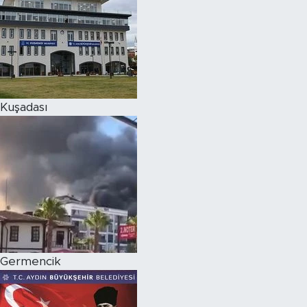
Kuşadası
Germencik