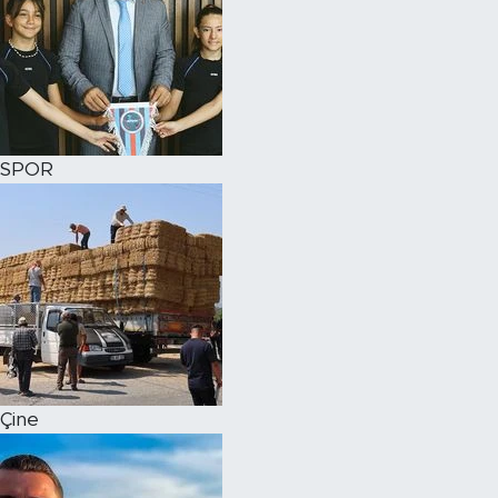
SPOR
Çine