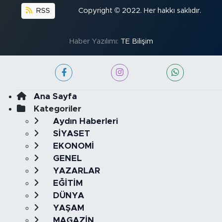
RSS
Copyright © 2022. Her hakkı saklıdır.
Haber Yazılımı:
TE Bilişim
Ana Sayfa
Kategoriler
Aydın Haberleri
SİYASET
EKONOMİ
GENEL
YAZARLAR
EĞİTİM
DÜNYA
YAŞAM
MAGAZİN