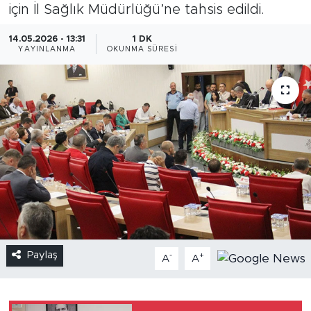
için İl Sağlık Müdürlüğü’ne tahsis edildi.
14.05.2026 - 13:31
1 DK
YAYINLANMA
OKUNMA SÜRESI
Paylaş
-
+
A
A