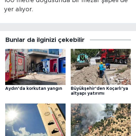
100 metre doğusunda bir mezar şapeli de
yer alıyor.
Bunlar da ilginizi çekebilir
Aydın’da korkutan yangın
Büyükşehir’den Koçarlı’ya
altyapı yatırımı