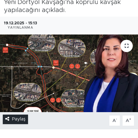
Yeni Dörtyol Kavşağı’na köprülü kavşak
yapılacağını açıkladı.
19.12.2025 - 15:13
YAYINLANMA
Paylaş
-
+
A
A