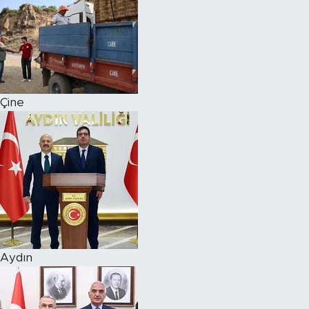
Çine
Aydın