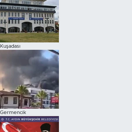
Kuşadası
Germencik