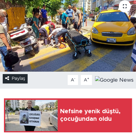
Paylaş
-
+
A
A
Nefsine yenik düştü,
çocuğundan oldu