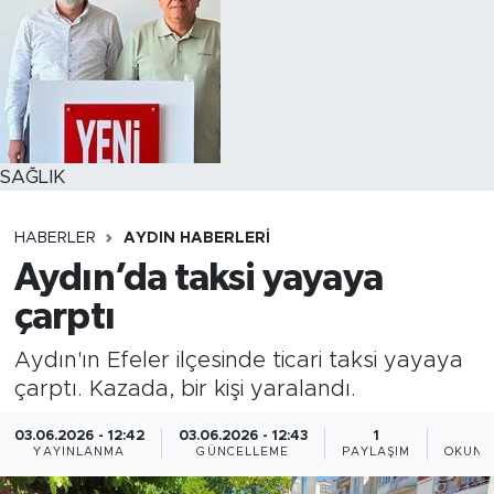
SAĞLIK
HABERLER
AYDIN HABERLERI
Aydın’da taksi yayaya
çarptı
Aydın'ın Efeler ilçesinde ticari taksi yayaya
çarptı. Kazada, bir kişi yaralandı.
03.06.2026 - 12:42
03.06.2026 - 12:43
1
1
YAYINLANMA
GÜNCELLEME
PAYLAŞIM
OKUNM