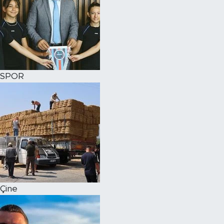
SPOR
Çine