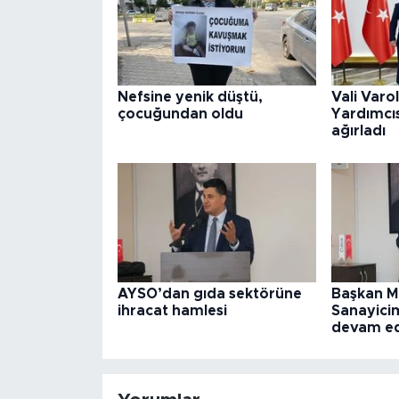
Nefsine yenik düştü,
Vali Varo
çocuğundan oldu
Yardımcıs
ağırladı
AYSO’dan gıda sektörüne
Başkan M
ihracat hamlesi
Sanayicim
devam e