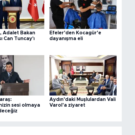
l, Adalet Bakan
Efeler’den Kocagür’e
ı Can Tuncay'ı
dayanışma eli
araş:
Aydın’daki Muşlulardan Vali
izin sesi olmaya
Varol’a ziyaret
deceğiz