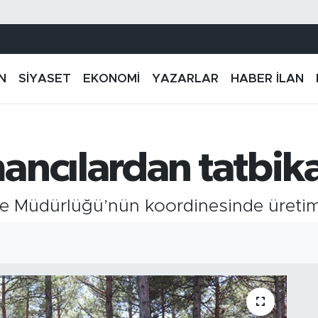
N
SİYASET
EKONOMİ
YAZARLAR
HABER İLAN
ancılardan tatbik
 Müdürlüğü’nün koordinesinde üretim ta