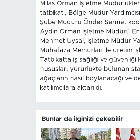
Milas Orman İşletme Müdürlüklerin
tatbikatı, Bölge Müdür Yardımcıs
Şube Müdürü Önder Sermet koordi
Aydın Orman İşletme Müdürü Eng
Mehmet Uysal, İşletme Müdür Yard
Muhafaza Memurları ile üretim işle
Tatbikatta iş sağlığı ve güvenli
hususlar, yürürlükte bulunan st
ağaçların nasıl boylanacağı ve değe
katılımcılara aktarıldı.
Bunlar da ilginizi çekebilir