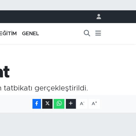
EĞİTİM
GENEL
at
tbikatı gerçekleştirildi.
-
+
A
A