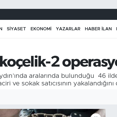
N
SİYASET
EKONOMİ
YAZARLAR
HABER İLAN
koçelik-2 operas
, Aydın’ında aralarında bulunduğu 46 il
iri ve sokak satıcısının yakalandığını