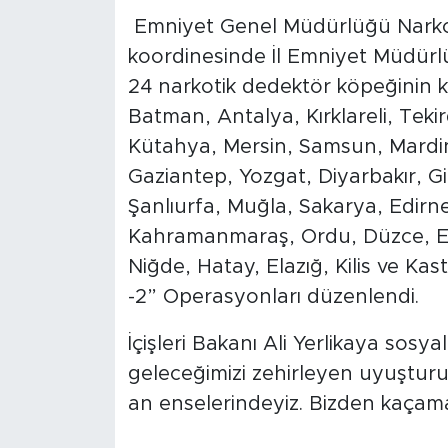
Emniyet Genel Müdürlüğü Narkot
koordinesinde İl Emniyet Müdürlü
24 narkotik dedektör köpeğinin k
Batman, Antalya, Kırklareli, Teki
Kütahya, Mersin, Samsun, Mardin
Gaziantep, Yozgat, Diyarbakır, Gir
Şanlıurfa, Muğla, Sakarya, Edirne
Kahramanmaraş, Ordu, Düzce, Erz
Niğde, Hatay, Elazığ, Kilis ve Ka
-2” Operasyonları düzenlendi.
İçişleri Bakanı Ali Yerlikaya sos
geleceğimizi zehirleyen uyuşturu
an enselerindeyiz. Bizden kaçam