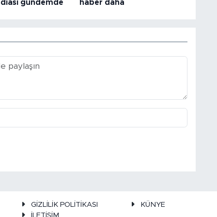
iddiası gündemde
haber daha
GİZLİLİK POLİTİKASI
KÜNYE
İLETİŞİM