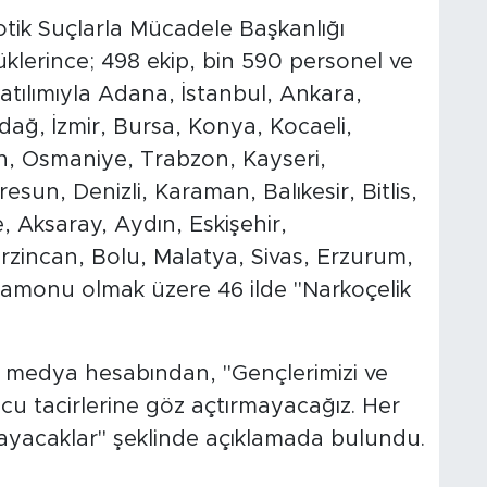
ik Suçlarla Mücadele Başkanlığı
klerince; 498 ekip, bin 590 personel ve
atılımıyla Adana, İstanbul, Ankara,
rdağ, İzmir, Bursa, Konya, Kocaeli,
, Osmaniye, Trabzon, Kayseri,
esun, Denizli, Karaman, Balıkesir, Bitlis,
, Aksaray, Aydın, Eskişehir,
incan, Bolu, Malatya, Sivas, Erzurum,
stamonu olmak üzere 46 ilde "Narkoçelik
yal medya hesabından, "Gençlerimizi ve
cu tacirlerine göz açtırmayacağız. Her
ayacaklar" şeklinde açıklamada bulundu.