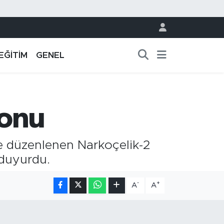
EĞİTİM
GENEL
yonu
de düzenlenen Narkoçelik-2
 duyurdu.
-
+
A
A