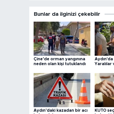
Bunlar da ilginizi çekebilir
Çine’de orman yangınına
Aydın'da
neden olan kişi tutuklandı
Yaralılar 
Aydın’daki kazadan bir acı
KUTO seç