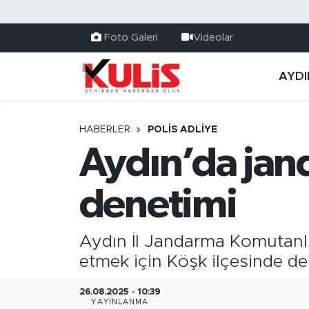
Foto Galeri
Videolar
AYDI
HABERLER
POLİS ADLİYE
Aydın’da jan
denetimi
Aydın İl Jandarma Komutanlığ
etmek için Köşk ilçesinde de
26.08.2025 - 10:39
YAYINLANMA