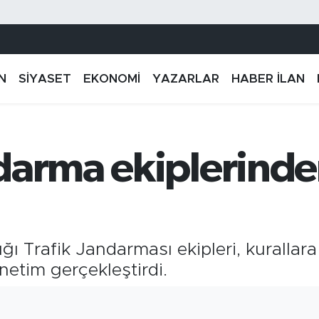
N
SİYASET
EKONOMİ
YAZARLAR
HABER İLAN
darma ekiplerinden
ı Trafik Jandarması ekipleri, kurallar
netim gerçekleştirdi.