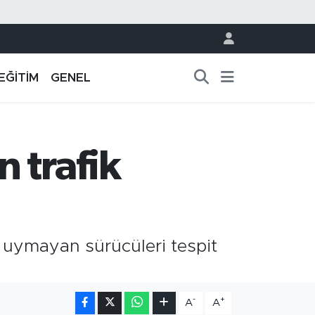
EĞİTİM
GENEL
 trafik
a uymayan sürücüleri tespit
-
+
A
A