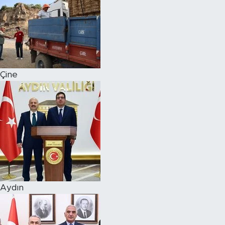
Çine
Aydın