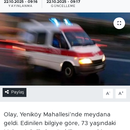
22.10.2025 - 09:16
22.10.2025 - 09:17
YAYINLANMA
GÜNCELLEME
Paylaş
-
+
A
A
Olay, Yeniköy Mahallesi’nde meydana
geldi. Edinilen bilgiye göre, 73 yaşındaki