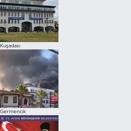
Kuşadası
Germencik