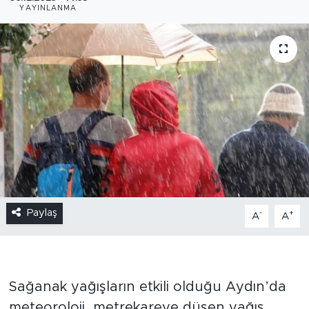
YAYINLANMA
Paylaş
-
+
A
A
Sağanak yağışların etkili olduğu Aydın’da
meteoroloji, metrekareye düşen yağış