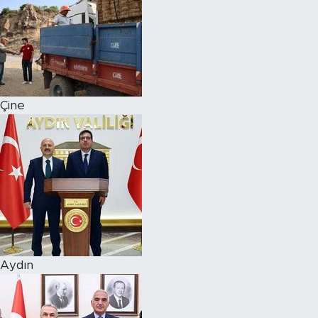
Çine
Aydın