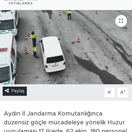
YAYINLANMA
Paylaş
-
+
A
A
Aydın İl Jandarma Komutanlığınca
düzensiz göçle mücadeleye yönelik Huzur
uygulaması 17 ilçede, 62 ekip, 180 personel