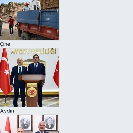
Çine
Aydın