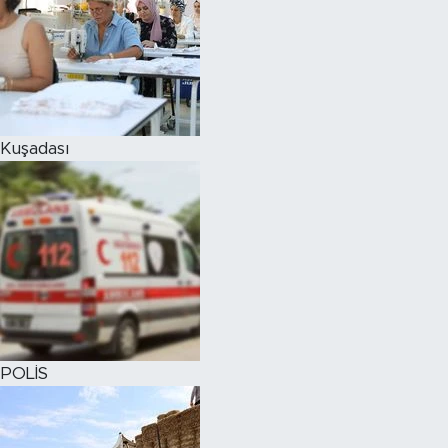
Kuşadası
POLİS