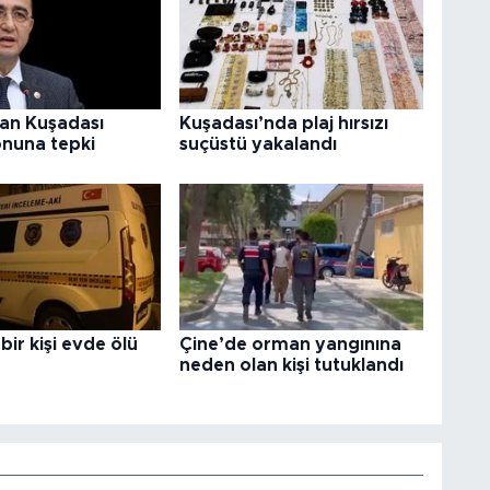
an Kuşadası
Kuşadası’nda plaj hırsızı
nuna tepki
suçüstü yakalandı
bir kişi evde ölü
Çine’de orman yangınına
neden olan kişi tutuklandı