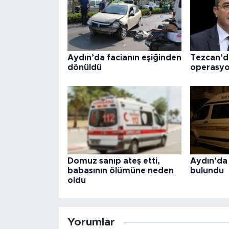
Aydın’da facianın eşiğinden
Tezcan’d
dönüldü
operasyo
Domuz sanıp ateş etti,
Aydın’da 
babasının ölümüne neden
bulundu
oldu
Yorumlar