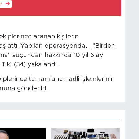
le
kiplerince aranan kişilerin
şlattı. Yapılan operasyonda, , "Birden
ğma" suçundan hakkında 10 yıl 6 ay
T.K. (54) yakalandı.
plerince tamamlanan adli işlemlerinin
muna gönderildi.