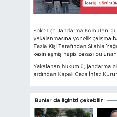
İçeriği Görüntü
Söke İlçe Jandarma Komutanlığı e
yakalanmasına yönelik çalışma ba
Fazla Kişi Tarafından Silahla Ya
kesinleşmiş hapis cezası bulunan 
Yakalanan hükümlü, jandarma eki
ardından Kapalı Ceza İnfaz Kuru
Bunlar da ilginizi çekebilir