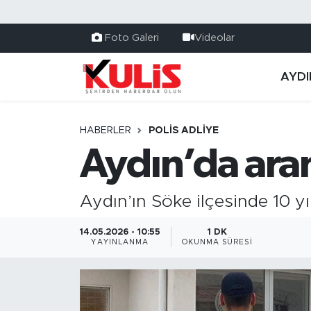
Foto Galeri
Videolar
AYDI
HABERLER
POLİS ADLİYE
Aydın’da ara
Aydın’ın Söke ilçesinde 10 y
14.05.2026 - 10:55
1 DK
YAYINLANMA
OKUNMA SÜRESI