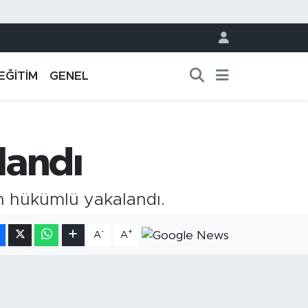
EĞİTİM
GENEL
landı
an hükümlü yakalandı.
-
+
A
A