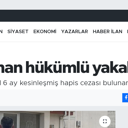
N
SİYASET
EKONOMİ
YAZARLAR
HABER İLAN
nan hükümlü yaka
ıl 6 ay kesinleşmiş hapis cezası bulun