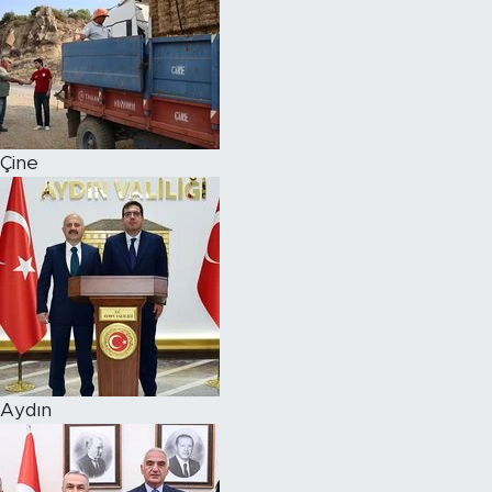
Çine
Aydın