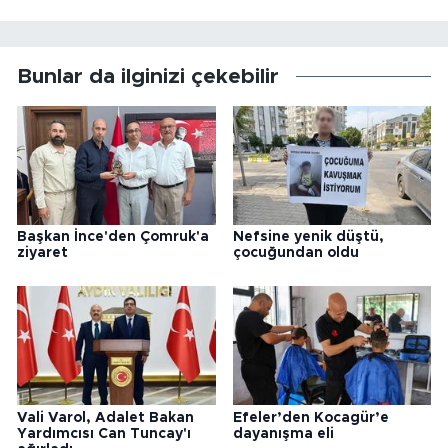
Bunlar da ilginizi çekebilir
Başkan İnce'den Çomruk'a
Nefsine yenik düştü,
ziyaret
çocuğundan oldu
Vali Varol, Adalet Bakan
Efeler’den Kocagür’e
Yardımcısı Can Tuncay'ı
dayanışma eli