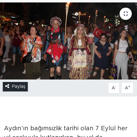
Paylaş
-
+
A
A
Aydın’ın bağımsızlık tarihi olan 7 Eylül her