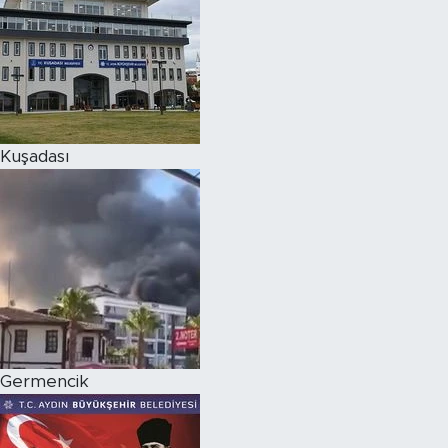
Kuşadası
Germencik