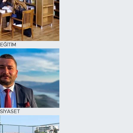
EĞİTİM
SİYASET