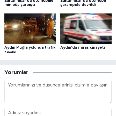
Sultanhisar'da otomobille
Sultanhisar'da otomobil
minibüs çarpıştı
şarampole devrildi
Aydın Muğla yolunda trafik
Aydın'da miras cinayeti
kazası
Yorumlar