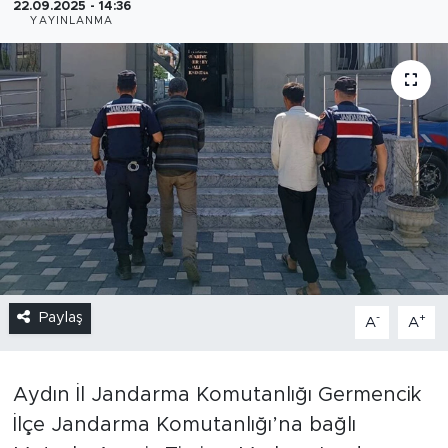
22.09.2025 - 14:36
YAYINLANMA
Paylaş
-
+
A
A
Aydın İl Jandarma Komutanlığı Germencik
İlçe Jandarma Komutanlığı’na bağlı