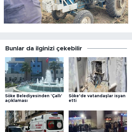
Bunlar da ilginizi çekebilir
Söke Belediyesinden 'Çallı'
Söke’de vatandaşlar isyan
açıklaması
etti