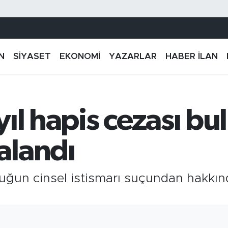
N
SİYASET
EKONOMİ
YAZARLAR
HABER İLAN
ıl hapis cezası bu
alandı
cuğun cinsel istismarı suçundan hakkınd