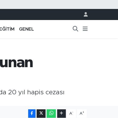
EĞİTİM
GENEL
lunan
a 20 yıl hapis cezası
-
+
A
A