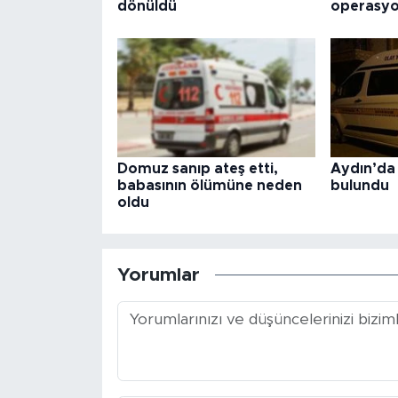
dönüldü
operasyo
Domuz sanıp ateş etti,
Aydın’da 
babasının ölümüne neden
bulundu
oldu
Yorumlar