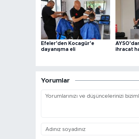
Efeler’den Kocagür’e
AYSO’dan
dayanışma eli
ihracat h
Yorumlar