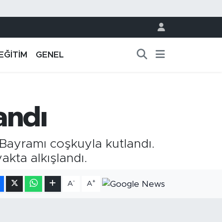
EĞİTİM
GENEL
andı
 Bayramı coşkuyla kutlandı.
akta alkışlandı.
-
+
A
A