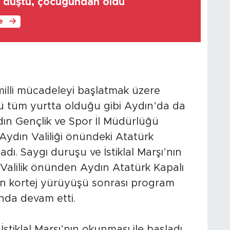
k düştü, çocuğundan oldu
le
illi mücadeleyi başlatmak üzere
ü tüm yurtta olduğu gibi Aydın’da da
ın Gençlik ve Spor İl Müdürlüğü
Aydın Valiliği önündeki Atatürk
dı. Saygı duruşu ve İstiklal Marşı’nın
alilik önünden Aydın Atatürk Kapalı
n kortej yürüyüşü sonrası program
nda devam etti.
stiklal Marşı’nın okunması ile başladı.