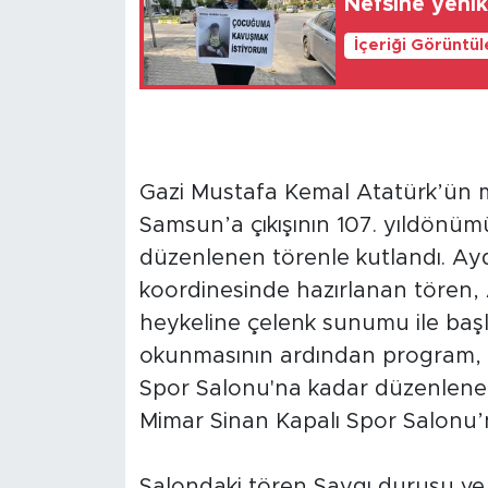
Nefsine yeni
İçeriği Görüntü
Gazi Mustafa Kemal Atatürk’ün m
Samsun’a çıkışının 107. yıldönüm
düzenlenen törenle kutlandı. Ayd
koordinesinde hazırlanan tören, 
heykeline çelenk sunumu ile başla
okunmasının ardından program, V
Spor Salonu'na kadar düzenlene
Mimar Sinan Kapalı Spor Salonu’
Salondaki tören Saygı duruşu ve İ