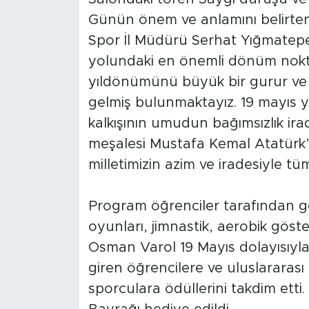
Günün önem ve anlamını belirte
Spor İl Müdürü Serhat Yığmatepe;
yolundaki en önemli dönüm nokta
yıldönümünü büyük bir gurur ve
gelmiş bulunmaktayız. 19 mayıs yal
kalkışının umudun bağımsızlık ir
meşalesi Mustafa Kemal Atatürk’
milletimizin azim ve iradesiyle tü
Program öğrenciler tarafından ge
oyunları, jimnastik, aerobik göste
Osman Varol 19 Mayıs dolayısıy
giren öğrencilere ve uluslararas
sporculara ödüllerini takdim etti