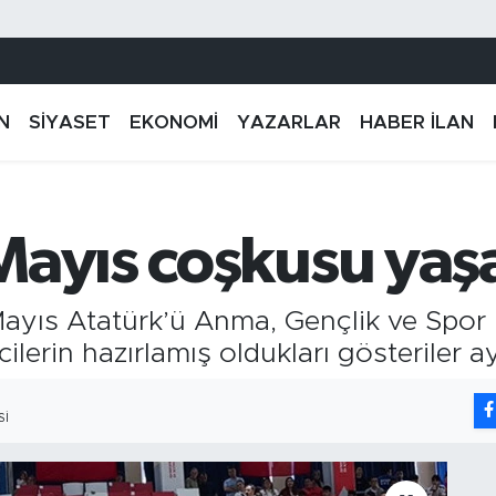
N
SİYASET
EKONOMİ
YAZARLAR
HABER İLAN
Mayıs coşkusu yaş
 Mayıs Atatürk’ü Anma, Gençlik ve Spor
erin hazırlamış oldukları gösteriler ay
SI