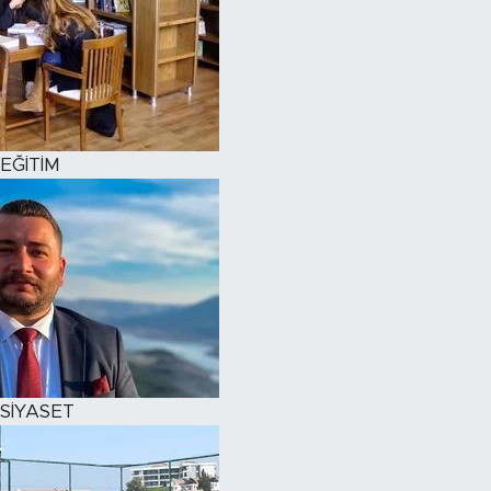
EĞİTİM
SİYASET