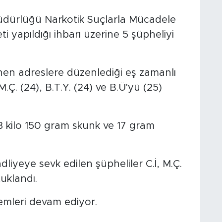
Müdürlüğü Narkotik Suçlarla Mücadele
ti yapıldığı ihbarı üzerine 5 şüpheliyi
enen adreslere düzenlediği eş zamanlı
M.Ç. (24), B.T.Y. (24) ve B.Ü'yü (25)
3 kilo 150 gram skunk ve 17 gram
liyeye sevk edilen şüpheliler C.İ, M.Ç.
tuklandı.
lemleri devam ediyor.