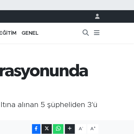
EĞİTİM
GENEL
erasyonunda
ına alınan 5 şüpheliden 3'ü
-
+
A
A