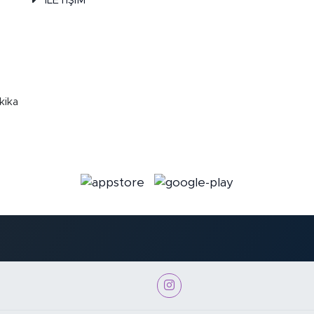
İLETİŞİM
kika