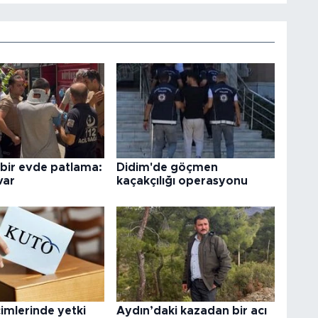
 bir evde patlama:
Didim'de göçmen
var
kaçakçılığı operasyonu
imlerinde yetki
Aydın’daki kazadan bir acı