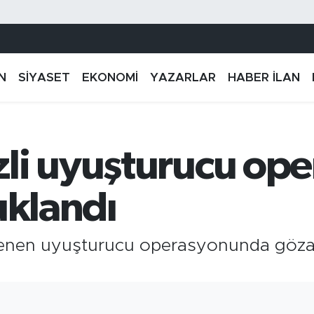
N
SİYASET
EKONOMİ
YAZARLAR
HABER İLAN
li uyuşturucu op
uklandı
lenen uyuşturucu operasyonunda gözalt