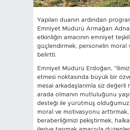
Yapılan duanın ardından program
Emniyet Müdürü Armağan Adnan Er
etkinliğin amacının emniyet teşkila
güçlendirmek, personelin moral
belirtti.
Emniyet Müdürü Erdoğan, "İlimi
etmesi noktasında büyük bir özve
mesai arkadaşlarımla siz değerli m
arada olmanın mutluluğunu yaşıy
desteği ile yürütmüş olduğumuz,
moral ve motivasyonu arttırmak, bü
beraberliğimizi pekiştirmek, halk
ileriye taşımak amacıyla düzenl