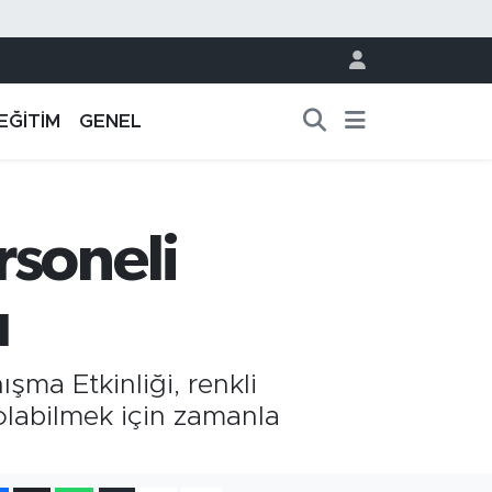
EĞİTİM
GENEL
rsoneli
u
ma Etkinliği, renkli
olabilmek için zamanla