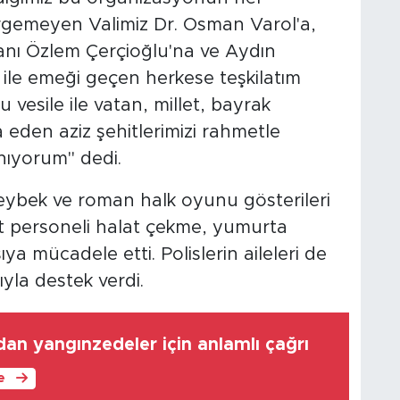
irgemeyen Valimiz Dr. Osman Varol'a,
nı Özlem Çerçioğlu'na ve Aydın
ile emeği geçen herkese teşkilatım
vesile ile vatan, millet, bayrak
 eden aziz şehitlerimizi rahmetle
nıyorum" dedi.
eybek ve roman halk oyunu gösterileri
t personeli halat çekme, yumurta
ya mücadele etti. Polislerin aileleri de
ıyla destek verdi.
an yangınzedeler için anlamlı çağrı
le