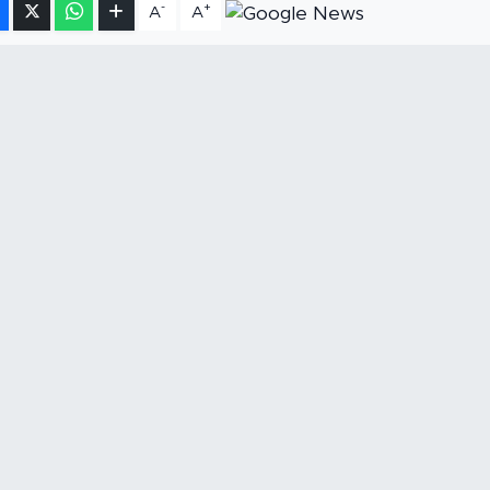
-
+
A
A