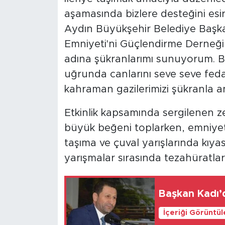
aşamasında bizlere desteğini es
Aydın Büyükşehir Belediye Başka
Emniyeti'ni Güçlendirme Derneği 
adına şükranlarımı sunuyorum. Bu 
uğrunda canlarını seve seve feda
kahraman gazilerimizi şükranla a
Etkinlik kapsamında sergilenen z
büyük beğeni toplarken, emniye
taşıma ve çuval yarışlarında kıyası
yarışmalar sırasında tezahüratlar
Başkan Kadı’d
İçeriği Görüntü