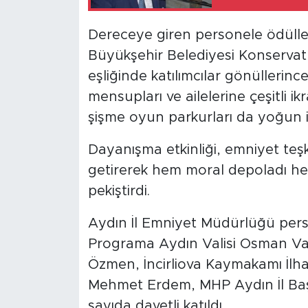
Dereceye giren personele ödüller
Büyükşehir Belediyesi Konservatuv
eşliğinde katılımcılar gönüllerinc
mensupları ve ailelerine çeşitli i
şişme oyun parkurları da yoğun i
Dayanışma etkinliği, emniyet teşkil
getirerek hem moral depoladı hem
pekiştirdi.
Aydın İl Emniyet Müdürlüğü perso
Programa Aydın Valisi Osman Varo
Özmen, İncirliova Kaymakamı İlha
Mehmet Erdem, MHP Aydın İl Baş
sayıda davetli katıldı.