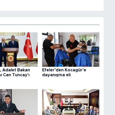
l, Adalet Bakan
Efeler’den Kocagür’e
ı Can Tuncay'ı
dayanışma eli