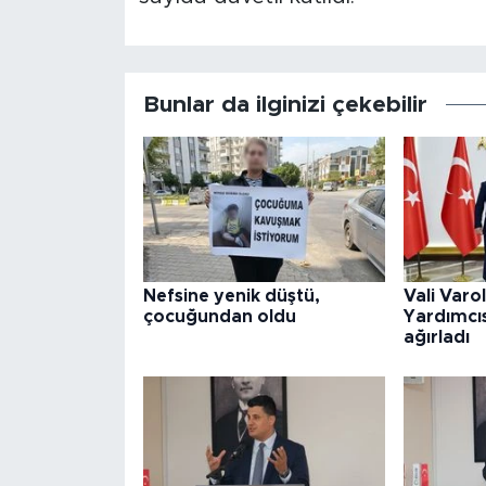
Bunlar da ilginizi çekebilir
Nefsine yenik düştü,
Vali Varo
çocuğundan oldu
Yardımcıs
ağırladı