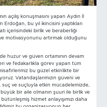
ın açılış konuşmasını yapan Aydın İl
doğan, bu yıl ikincisini yaptıkları
tı içerisindeki birlik ve beraberliği
 ve motivasyonunu artırmak olduğunu
zde huzur ve güven ortamının devam
ri ve fedakarlıkla görev yapan tüm
isafirlerimiz bu güzel etkinlikte bir
oruz. Vatandaşlarımızın güveni ve
 suç ve suçluyla etkin mücadelemizde,
yük bir aile olmanın şuuri ile birlik ve
a bütünleşmiş hizmet anlayışımızı daha
ediğimiz bu organizasyonun her