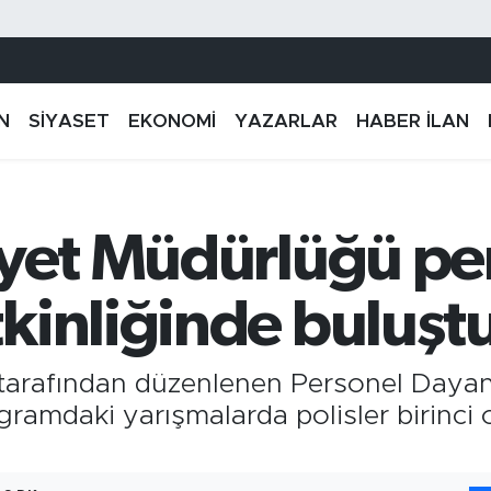
N
SİYASET
EKONOMİ
YAZARLAR
HABER İLAN
iyet Müdürlüğü pe
kinliğinde buluşt
tarafından düzenlenen Personel Dayanış
ramdaki yarışmalarda polisler birinci 