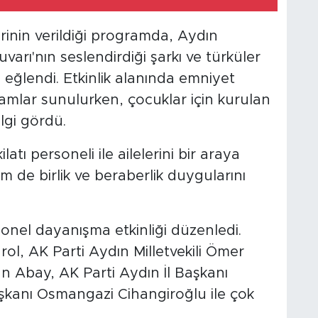
inin verildiği programda, Aydın
arı'nın seslendirdiği şarkı ve türküler
e eğlendi. Etkinlik alanında emniyet
kramlar sunulurken, çocuklar için kurulan
lgi gördü.
atı personeli ile ailelerini bir araya
 de birlik ve beraberlik duygularını
nel dayanışma etkinliği düzenledi.
l, AK Parti Aydın Milletvekili Ömer
n Abay, AK Parti Aydın İl Başkanı
kanı Osmangazi Cihangiroğlu ile çok