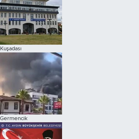
Kuşadası
Germencik