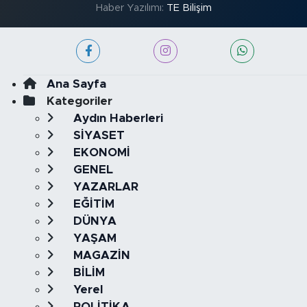
Haber Yazılımı:
TE Bilişim
Ana Sayfa
Kategoriler
Aydın Haberleri
SİYASET
EKONOMİ
GENEL
YAZARLAR
EĞİTİM
DÜNYA
YAŞAM
MAGAZİN
BİLİM
Yerel
POLİTİKA