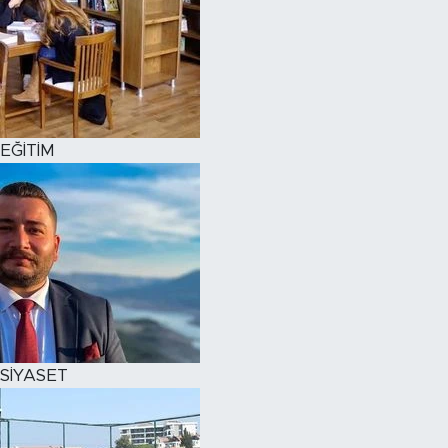
EĞİTİM
SİYASET