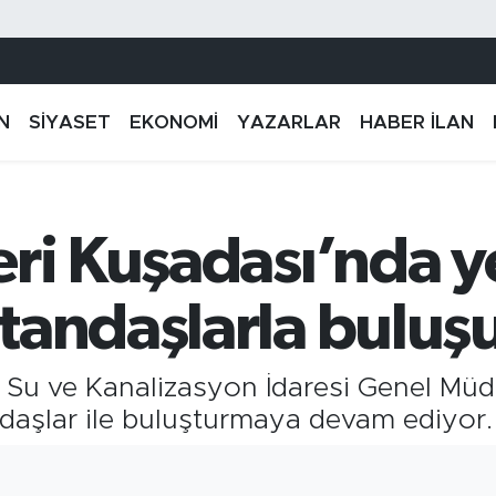
N
SİYASET
EKONOMİ
YAZARLAR
HABER İLAN
eri Kuşadası’nda y
tandaşlarla buluş
 Su ve Kanalizasyon İdaresi Genel Müd
andaşlar ile buluşturmaya devam ediyor.