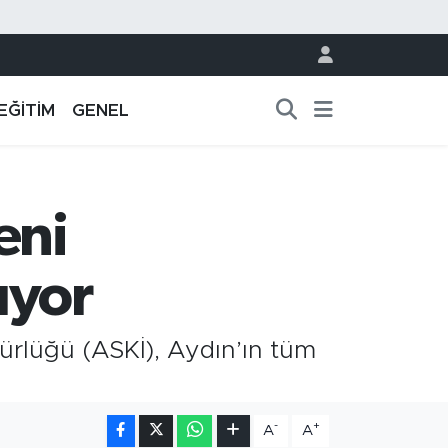
EĞİTİM
GENEL
eni
uyor
ürlüğü (ASKİ), Aydın’ın tüm
-
+
A
A