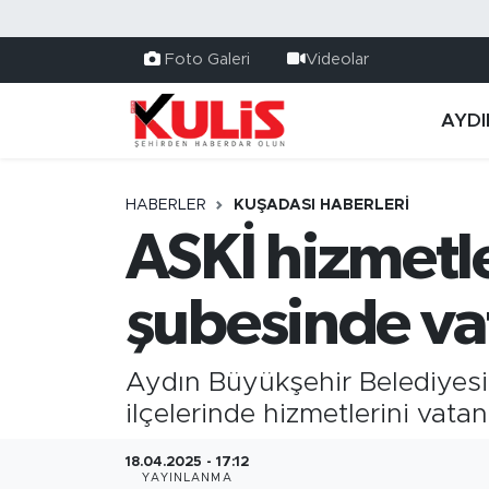
Foto Galeri
Videolar
AYDI
HABERLER
KUŞADASI HABERLERI
ASKİ hizmetl
şubesinde va
Aydın Büyükşehir Belediyesi
ilçelerinde hizmetlerini vat
18.04.2025 - 17:12
YAYINLANMA