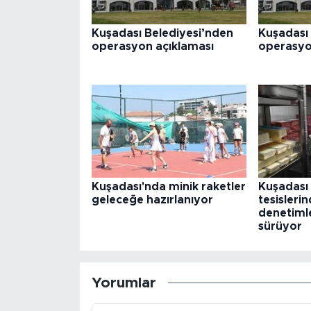
Kuşadası Belediyesi’nden
Kuşadası 
operasyon açıklaması
operasy
Kuşadası'nda minik raketler
Kuşadası 
geleceğe hazırlanıyor
tesisleri
denetimle
sürüyor
Yorumlar