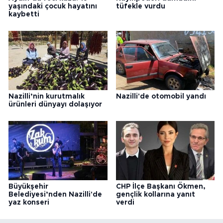
yaşındaki çocuk hayatını
tüfekle vurdu
kaybetti
Nazilli’nin kurutmalık
Nazilli'de otomobil yandı
ürünleri dünyayı dolaşıyor
Büyükşehir
CHP İlçe Başkanı Ökmen,
Belediyesi’nden Nazilli'de
gençlik kollarına yanıt
yaz konseri
verdi