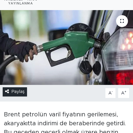
YAYINLANMA
Paylaş
-
+
A
A
Brent petrolün varil fiyatının gerilemesi,
akaryakıtta indirimi de beraberinde getirdi.
Bu geceden geçerli olmak üzere benzin