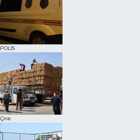
POLİS
Çine