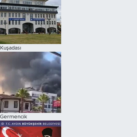
Kuşadası
Germencik