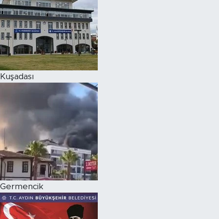
Kuşadası
Germencik