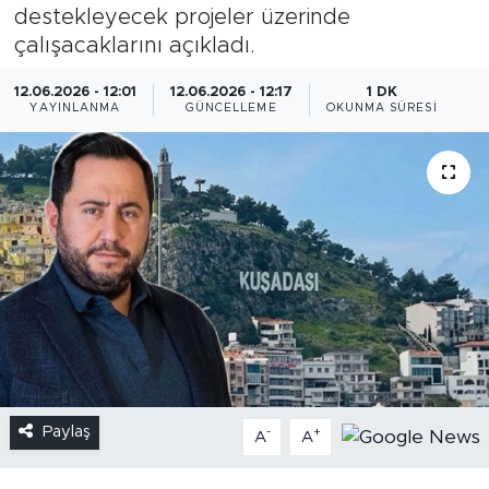
destekleyecek projeler üzerinde
çalışacaklarını açıkladı.
12.06.2026 - 12:01
12.06.2026 - 12:17
1 DK
YAYINLANMA
GÜNCELLEME
OKUNMA SÜRESI
Paylaş
-
+
A
A