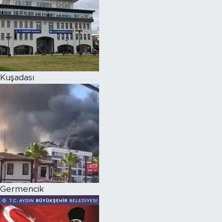
Kuşadası
Germencik