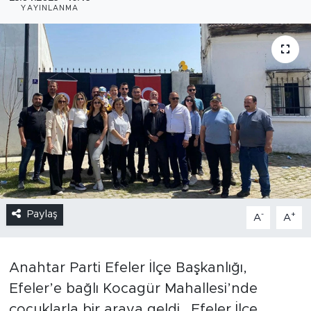
YAYINLANMA
Paylaş
-
+
A
A
Anahtar Parti Efeler İlçe Başkanlığı,
Efeler’e bağlı Kocagür Mahallesi’nde
çocuklarla bir araya geldi. Efeler İlçe